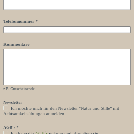
*
Telefonnummer
*
*
*
Kommentare
z.B. Gutscheincode
Newsletter
Ich möchte mich für den Newsletter "Natur und Stille" mit
Achtsamkeitsübungen anmelden
AGB´s
*
Ich habe die
AGB´s
gelesen und akzeptiere sie.