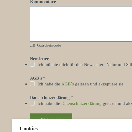
Kommentare
e
l
e
f
o
n
n
u
m
z.B. Gutscheincode
m
e
r
Newsletter
*
Ich möchte mich für den Newsletter "Natur und St
*
AGB´s
*
Ich habe die
AGB´s
gelesen und akzeptiere sie.
Datenschutzerklärung
*
Ich habe die
Datenschutzerklärung
gelesen und akze
Absenden
Cookies