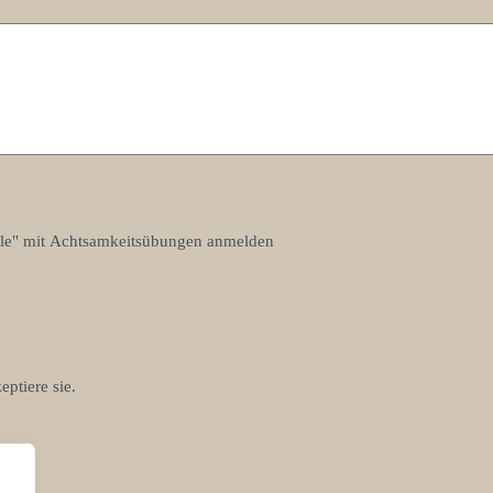
ille" mit Achtsamkeitsübungen anmelden
ptiere sie.