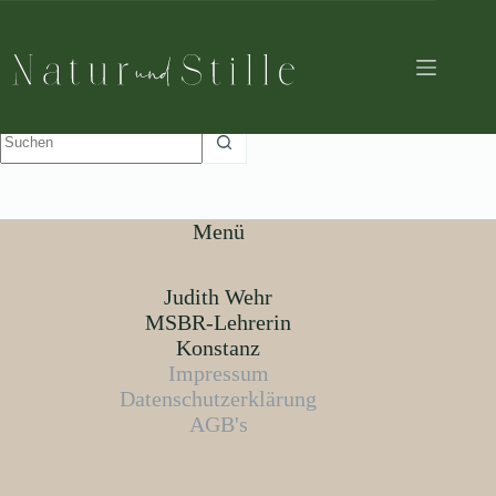
Zum
Inhalt
springen
Veranstaltungskategorien
Retreats
Keine
Ergebnisse
Menü
Judith Wehr
MSBR-Lehrerin
Konstanz
Impressum
Datenschutzerklärung
AGB's