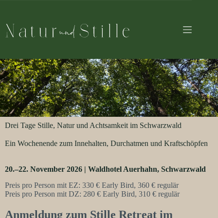
Drei Tage Stille, Natur und Achtsamkeit im Schwarzwald
Ein Wochenende zum Innehalten, Durchatmen und Kraftschöpfen
20.–22. November 2026 | Waldhotel Auerhahn, Schwarzwald
Preis pro Person mit EZ: 330 € Early Bird, 360 € regulär
Preis pro Person mit DZ: 280 € Early Bird, 310 € regulär
Anmeldung zum Stille Retreat im