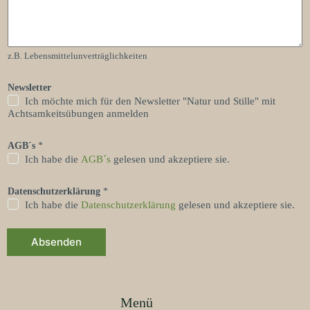
z.B. Lebensmittelunverträglichkeiten
Newsletter
Ich möchte mich für den Newsletter "Natur und Stille" mit
Achtsamkeitsübungen anmelden
T
AGB´s
*
e
l
Ich habe die
AGB´s
gelesen und akzeptiere sie.
e
f
Datenschutzerklärung
*
o
Ich habe die
Datenschutzerklärung
gelesen und akzeptiere sie.
n
n
u
Absenden
m
m
e
r
A
d
Menü