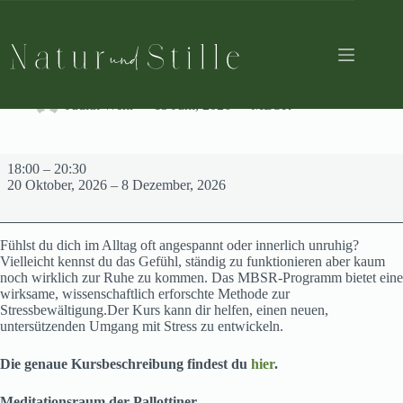
Zum
Inhalt
springen
8-Wochen MBSR Kurs (Stressbewältigung durch
Achtsamkeit)
Judith Wehr
13 Juni, 2026
MBSR
8-
18:00
–
20:30
Wochen
20 Oktober, 2026
–
8 Dezember, 2026
MBSR
Kurs
(Stressbewältigung
durch
Fühlst du dich im Alltag oft angespannt oder innerlich unruhig?
Achtsamkeit)
Vielleicht kennst du das Gefühl, ständig zu funktionieren aber kaum
noch wirklich zur Ruhe zu kommen. Das MBSR-Programm bietet eine
wirksame, wissenschaftlich erforschte Methode zur
Stressbewältigung.Der Kurs kann dir helfen, einen neuen,
untersützenden Umgang mit Stress zu entwickeln.
Die genaue Kursbeschreibung findest du
hier
.
Meditationsraum der Pallottiner