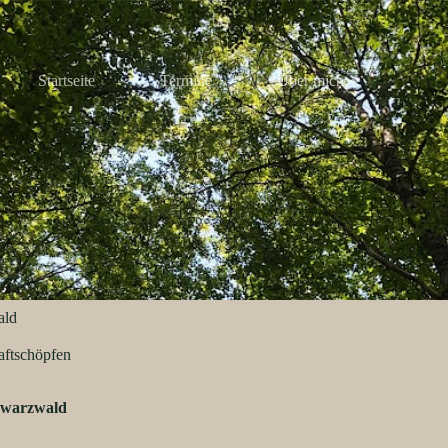
Startseite
Termine
Über mich
ald
aftschöpfen
hwarzwald