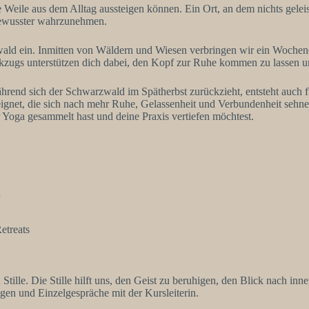
Weile aus dem Alltag aussteigen können. Ein Ort, an dem nichts gelei
bewusster wahrzunehmen.
wald ein. Inmitten von Wäldern und Wiesen verbringen wir ein Wochene
ugs unterstützen dich dabei, den Kopf zur Ruhe kommen zu lassen und 
ährend sich der Schwarzwald im Spätherbst zurückzieht, entsteht auch 
eeignet, die sich nach mehr Ruhe, Gelassenheit und Verbundenheit sehnen.
Yoga gesammelt hast und deine Praxis vertiefen möchtest.
d
etreats
 Stille. Die Stille hilft uns, den Geist zu beruhigen, den Blick nach i
gen und Einzelgespräche mit der Kursleiterin.