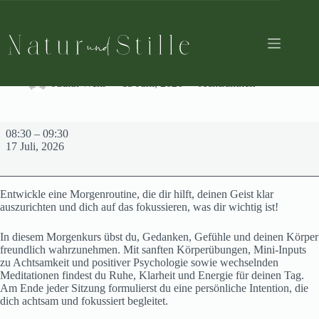
Zum
Inhalt
springen
Achtsam in den Tag starten (fortlaufender Kurs, immer
freitags von 8:30-9:30 außer in den Schulferien)
Judith Wehr
13 Juni, 2026
Achtsamkeit
Achtsam
08:30
–
09:30
in
17 Juli, 2026
den
Tag
starten
(fortlaufender
Entwickle eine Morgenroutine, die dir hilft, deinen Geist klar
Kurs,
auszurichten und dich auf das fokussieren, was dir wichtig ist!
immer
freitags
In diesem Morgenkurs übst du, Gedanken, Gefühle und deinen Körper
von
freundlich wahrzunehmen. Mit sanften Körperübungen, Mini-Inputs
8:30-
zu Achtsamkeit und positiver Psychologie sowie wechselnden
9:30
Meditationen findest du Ruhe, Klarheit und Energie für deinen Tag.
außer
Am Ende jeder Sitzung formulierst du eine persönliche Intention, die
in
dich achtsam und fokussiert begleitet.
den