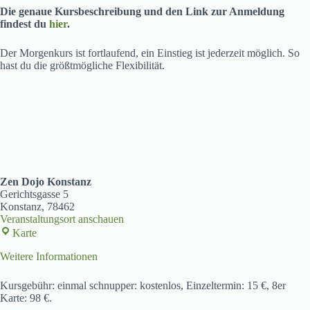
Schulferien)
Die genaue Kursbeschreibung und den Link zur Anmeldung
findest du
hier
.
Der Morgenkurs ist fortlaufend, ein Einstieg ist jederzeit möglich. So
hast du die größtmögliche Flexibilität.
Zen Dojo Konstanz
Gerichtsgasse 5
Konstanz
,
78462
Veranstaltungsort anschauen
Zen
Karte
Dojo
Konstanz
Weitere Informationen
Kursgebühr: einmal schnupper: kostenlos, Einzeltermin: 15 €, 8er
Karte: 98 €.